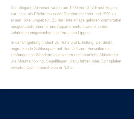
Das elegante Anwesen wurde um 1900 von Graf Ernst Regent
zur Lippe als Pächterhaus der Domäne errichtet und 1990 zu
einem Hotel umgebaut. Zu der Hotelanlage gehören komfortabel
ausgestattete Zimmer und Appartements sowie eine der
schönsten eingewachsenen Terrassen Lippes.
In der Umgebung findest Du Ruhe und Erholung. Der direkt
angrenzende Schlosspark mit See lädt zum Verweilen ein.
Umfangreiche Wandermöglichkeiten und sportliche Aktivitäten
wie Mountainbiking, Segelfliegen, Kanu fahren oder Golf spielen
erwarten Dich in unmittelbarer Nähe.